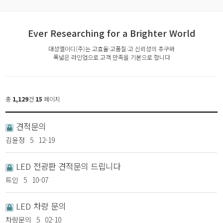
Ever Researching for a Brighter World
대성엘이디(주)는 고효율·고품질·고 신뢰성의 추구와
폭넓은 라인업으로 고객 만족을 기본으로 합니다
총
1,129
건
15
페이지
견적문의
김윤정
5
12-19
LED 전광판 견적문의 드립니다
트인
5
10-07
LED 차량 문의
차량문의
5
02-10