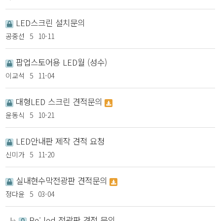
LED스크린 설치문의
공중선
5
10-11
팝업스토어용 LED월 (성수)
이교석
5
11-04
대형LED 스크린 견적문의
윤동식
5
10-21
LED안내판 제작 견적 요청
신미가
5
11-20
실내현수막전광판 견적문의
정다윤
5
03-04
Re: led 전광판 견적 문의