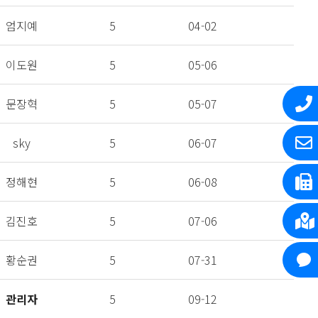
엄지예
5
04-02
이도원
5
05-06
문장혁
5
05-07
sky
5
06-07
정해현
5
06-08
김진호
5
07-06
황순권
5
07-31
관리자
5
09-12