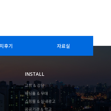
치후기
자료실
INSTALL
교회 & 강당
웨딩홀 & 무대
쇼핑몰 & 실내광고
공공기관 & 학교