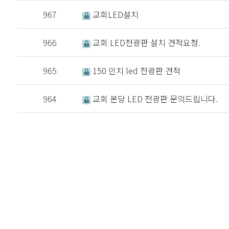
967
교회LED설치
966
교회 LED전광판 설치 견적요청.
965
150 인치 led 전광판 견적
964
교회 본당 LED 전광판 문의드립니다.
처음
이전
다음
맨끝