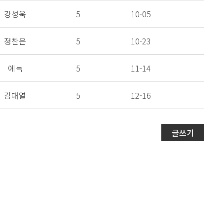
강성욱
5
10-05
정찬은
5
10-23
에녹
5
11-14
김대열
5
12-16
글쓰기