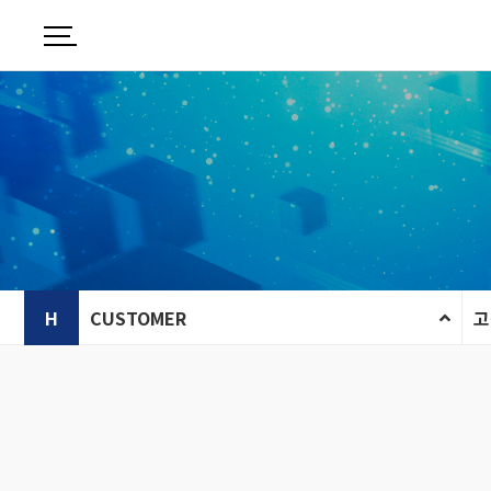
H
CUSTOMER
고