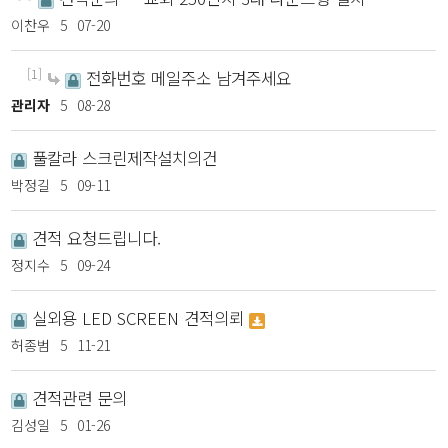
이찬우
5
07-20
[1]
전화번호 메일주소 남겨주세요
관리자
5
08-28
풀칼라 스크린제작설치의건
박정길
5
09-11
견적 요청드립니다.
정지수
5
09-24
실외용 LED SCREEN 견적의뢰
허종범
5
11-21
견적관련 문의
김성일
5
01-26