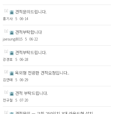
[1]
견적문의드립니다.
홍기사
5
06-14
[1]
견적부탁합니다
jaesung8015
5
06-22
[1]
견적부탁드립니다.
강경호
5
06-28
[2]
옥외형 전광판 견적요청입니다..
김연태
5
06-29
[1]
견적 부탁드립니다.
전규철
5
07-20
[1]
견적문의 ㅡ 교회 250인치 3대 라운드형 설치