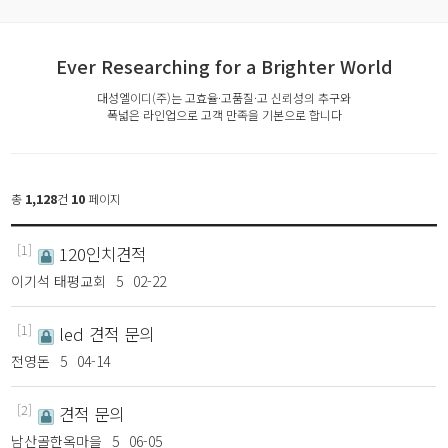
Ever Researching for a Brighter World
대성엘이디(주)는 고효율·고품질·고 신뢰성의 추구와
폭넓은 라인업으로 고객 만족을 기본으로 합니다
총
1,128
건
10
페이지
[1]
120인치견적
이기석 태평교회
5
02-22
[1]
led 견적 문의
전영돈
5
04-14
[2]
견적 문의
남산골한옥마을
5
06-05