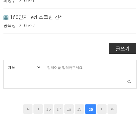
최정수
2
06-21
160인치 led 스크린 견적
공욱정
2
06-22
글쓰기
16
17
18
19
20