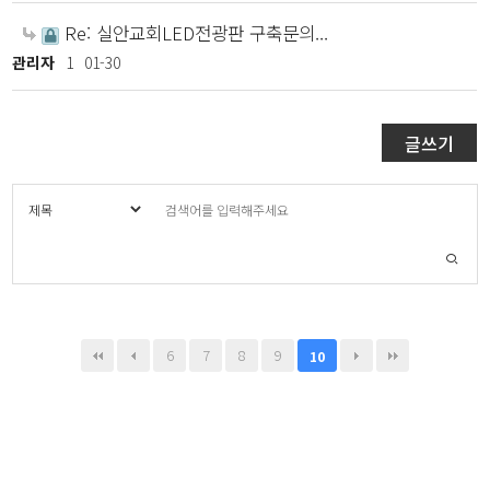
Re: 실안교회LED전광판 구축문의...
관리자
1
01-30
글쓰기
6
7
8
9
10