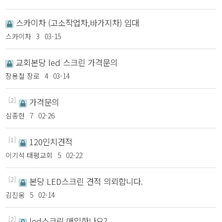
스카이차 (고소작업차,바가지차) 임대
스카이차
3
03-15
교회본당 led 스크린 가격문의
장용철 장로
4
03-14
[2]
가격문의
심종현
7
02-26
[1]
120인치견적
이기석 태평교회
5
02-22
[2]
본당 LED스크린 견적 의뢰합니다.
김진웅
5
02-14
[2]
led스크린 매입하나요?