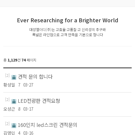
Ever Researching for a Brighter World
대성엘이디(주)는 고효율·고품질·고 신뢰성의 추구와
폭넓은 라인업으로 고객 만족을 기본으로 합니다
총
1,129
건
74
페이지
[2]
견적 문의 합니다
황성일
7
03-27
[2]
LED전광판 견적요청
오성근
8
03-17
[2]
160인치 led스크린 견적문의
김영민
4
03-16