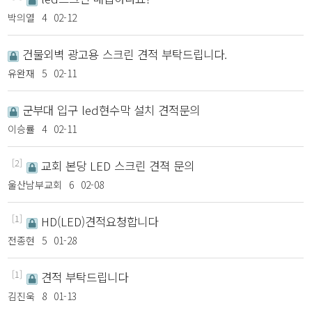
박의열
4
02-12
건물외벽 광고용 스크린 견적 부탁드립니다.
유완재
5
02-11
군부대 입구 led현수막 설치 견적문의
이승률
4
02-11
[2]
교회 본당 LED 스크린 견젹 문의
울산남부교회
6
02-08
[1]
HD(LED)견적요청합니다
전종현
5
01-28
[1]
견적 부탁드립니다
김진욱
8
01-13