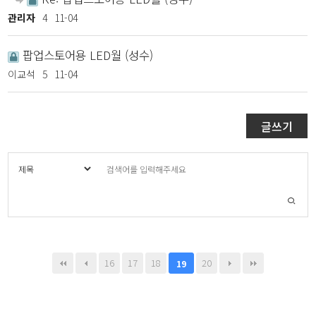
관리자
4
11-04
팝업스토어용 LED월 (성수)
이교석
5
11-04
글쓰기
16
17
18
20
19