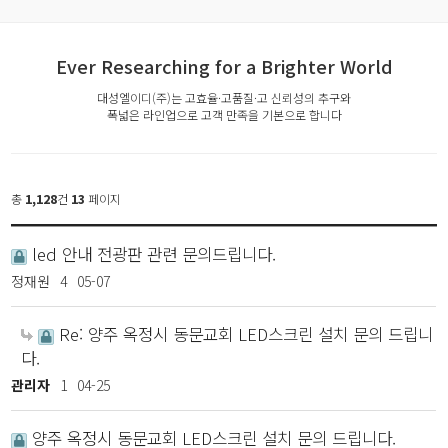
Ever Researching for a Brighter World
대성엘이디(주)는 고효율·고품질·고 신뢰성의 추구와
폭넓은 라인업으로 고객 만족을 기본으로 합니다
총
1,128
건
13
페이지
led 안내 전광판 관련 문의드립니다.
정재원
4
05-07
Re: 양주 옥정시 동문교회 LED스크린 설치 문의 드립니
다.
관리자
1
04-25
양주 옥정시 동문교회 LED스크린 설치 문의 드립니다.