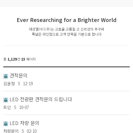
Ever Researching for a Brighter World
대성엘이디(주)는 고효율·고품질·고 신뢰성의 추구와
폭넓은 라인업으로 고객 만족을 기본으로 합니다
총
1,129
건
15
페이지
견적문의
김윤정
5
12-19
LED 전광판 견적문의 드립니다
트인
5
10-07
LED 차량 문의
차량문의
5
02-10