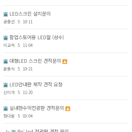
LED스크린 설치문의
공중선
5
10-11
팝업스토어용 LED월 (성수)
이교석
5
11-04
대형LED 스크린 견적문의
윤동식
5
10-21
LED안내판 제작 견적 요청
신미가
5
11-20
실내현수막전광판 견적문의
정다윤
5
03-04
Re: led 전광판 견적 문의