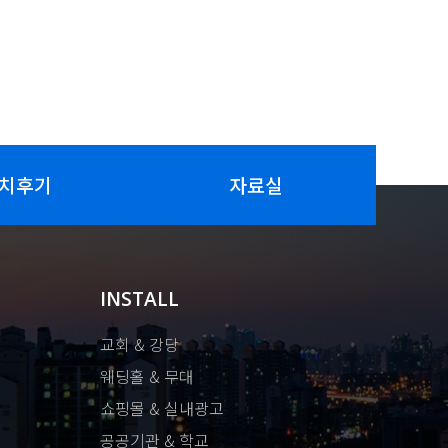
치후기
자료실
INSTALL
교회 & 강당
웨딩홀 & 무대
쇼핑몰 & 실내광고
공공기관 & 학교