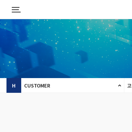
H
CUSTOMER
고