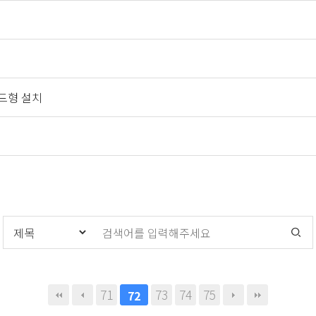
운드형 설치
71
73
74
75
72