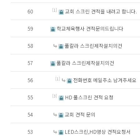
[1]
60
교회 스크린 견적을 내려고 합니다.
59
학교체육행사 견적문의드립니다
58
풀칼라 스크린제작설치의건
57
풀칼라 스크린제작설치의건
[1]
56
전화번호 메일주소 남겨주세요
[3]
55
HD 풀스크린 견적 요청
54
교회 견적 문의
53
LED스크린,HD영상 견적요청서