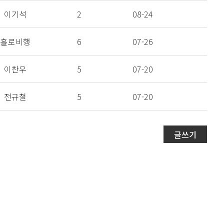
이기석
2
08-24
홀로비행
6
07-26
이찬우
5
07-20
전규철
5
07-20
글쓰기