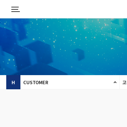
H
CUSTOMER
고