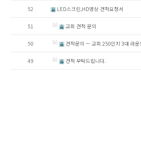
52
LED스크린,HD영상 견적요청서
[1]
51
교회 견적 문의
[1]
50
견적문의 ㅡ 교회 250인치 3대 라
[1]
49
견적 부탁드립니다.
처음
이전
다음
맨끝