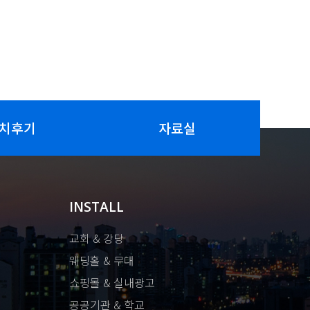
치후기
자료실
INSTALL
교회 & 강당
웨딩홀 & 무대
쇼핑몰 & 실내광고
공공기관 & 학교