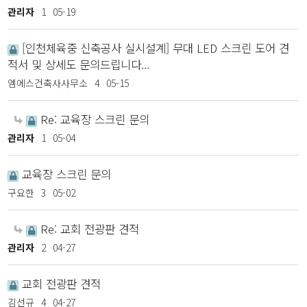
관리자
1
05-19
[인천체육중 신축공사 실시설계] 무대 LED 스크린 도어 견
적서 및 상세도 문의드립니다...
엠에스건축사사무소
4
05-15
Re: 교육장 스크린 문의
관리자
1
05-04
교육장 스크린 문의
구요한
3
05-02
Re: 교회 전광판 견적
관리자
2
04-27
교회 전광판 견적
김선규
4
04-27