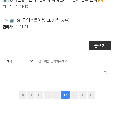
이건창
4
11-13
Re: 팝업스토어용 LED월 (성수)
관리자
4
11-04
글쓰기
16
17
18
20
19