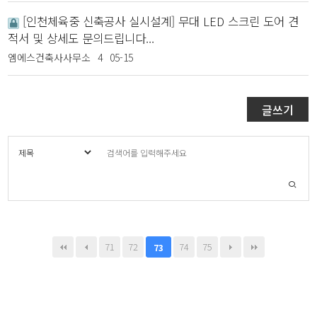
[인천체육중 신축공사 실시설계] 무대 LED 스크린 도어 견
적서 및 상세도 문의드립니다...
엠에스건축사사무소
4
05-15
글쓰기
71
72
74
75
73