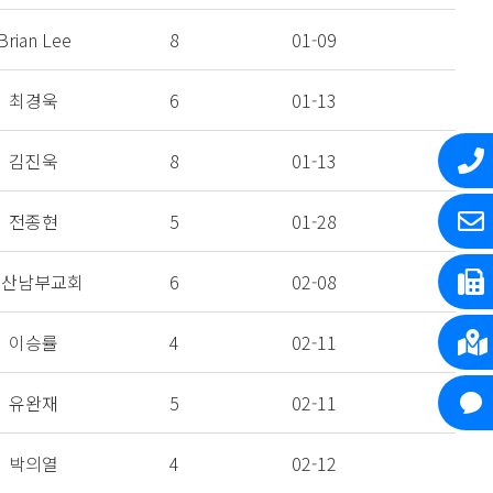
Brian Lee
8
01-09
최경욱
6
01-13
김진욱
8
01-13
전종현
5
01-28
울산남부교회
6
02-08
이승률
4
02-11
유완재
5
02-11
박의열
4
02-12