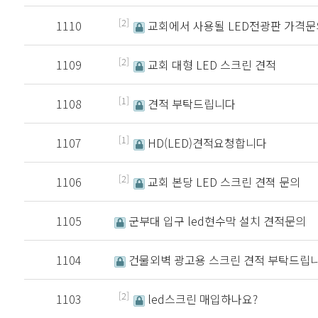
[2]
1110
교회에서 사용될 LED전광판 가격문
[2]
1109
교회 대형 LED 스크린 견적
[1]
1108
견적 부탁드립니다
[1]
1107
HD(LED)견적요청합니다
[2]
1106
교회 본당 LED 스크린 견젹 문의
1105
군부대 입구 led현수막 설치 견적문의
1104
건물외벽 광고용 스크린 견적 부탁드립니
[2]
1103
led스크린 매입하나요?