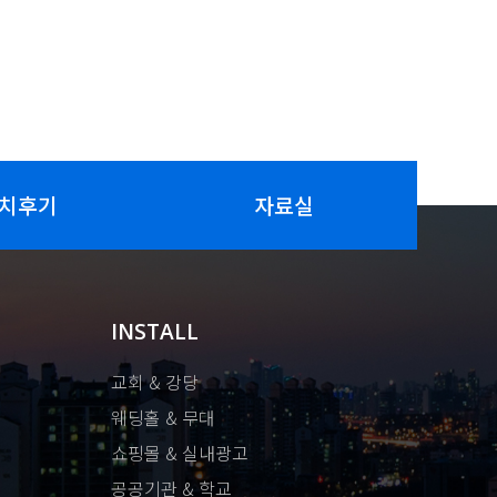
치후기
자료실
INSTALL
교회 & 강당
웨딩홀 & 무대
쇼핑몰 & 실내광고
공공기관 & 학교