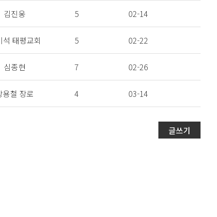
김진웅
5
02-14
기석 태평교회
5
02-22
심종현
7
02-26
장용철 장로
4
03-14
글쓰기