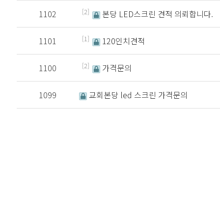
[2]
1102
본당 LED스크린 견적 의뢰합니다.
[1]
1101
120인치견적
[2]
1100
가격문의
1099
교회본당 led 스크린 가격문의
처음
다음
맨끝