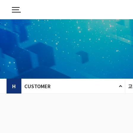
H
CUSTOMER
고