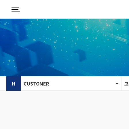
H
CUSTOMER
고