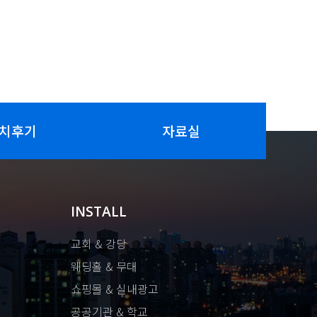
치후기
자료실
INSTALL
교회 & 강당
웨딩홀 & 무대
쇼핑몰 & 실내광고
공공기관 & 학교